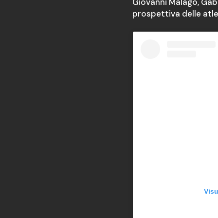
Giovanni Malagò, Gabr
prospettiva delle atle
Visu