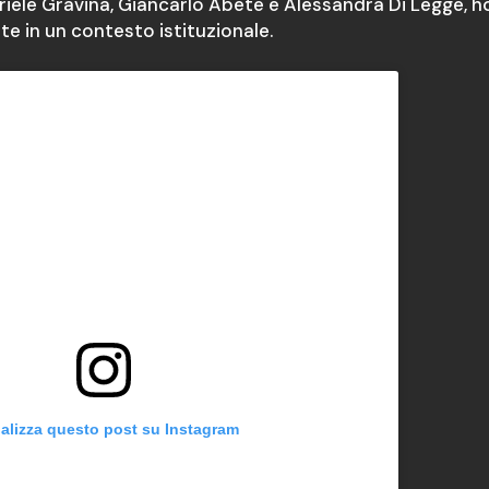
iele Gravina, Giancarlo Abete e Alessandra Di Legge, h
te in un contesto istituzionale.
alizza questo post su Instagram